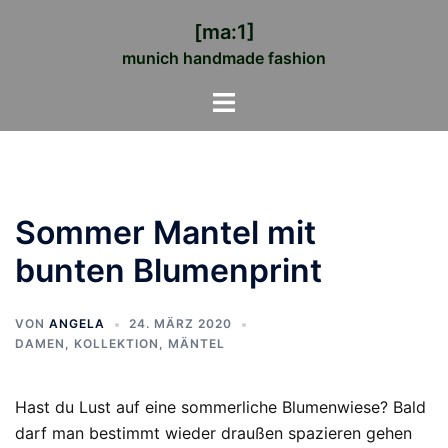
Zum
[ma:1]
Inhalt
munich handmade fashion
springen
Menü
umschalten
Sommer Mantel mit
bunten Blumenprint
VON
ANGELA
24. MÄRZ 2020
DAMEN
,
KOLLEKTION
,
MÄNTEL
Hast du Lust auf eine sommerliche Blumenwiese? Bald
darf man bestimmt wieder draußen spazieren gehen