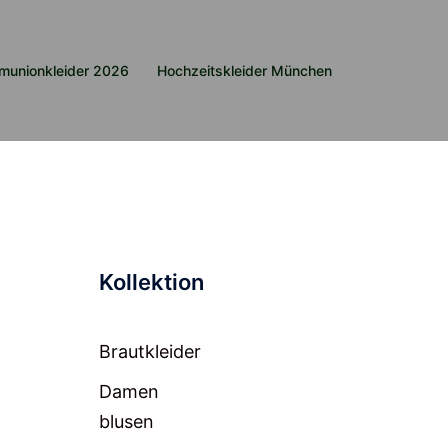
munionkleider 2026
Hochzeitskleider München
Kollektion
Brautkleider
Damen
blusen