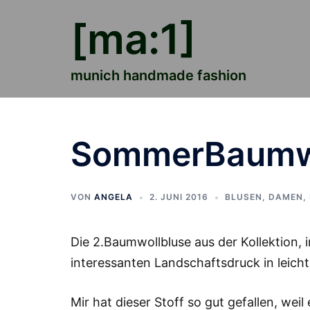
Zum
[ma:1]
Inhalt
springen
munich handmade fashion
SommerBaumwo
VON
ANGELA
2. JUNI 2016
BLUSEN
,
DAMEN
,
Die 2.Baumwollbluse aus der Kollektion, 
interessanten Landschaftsdruck in leich
Mir hat dieser Stoff so gut gefallen, wei