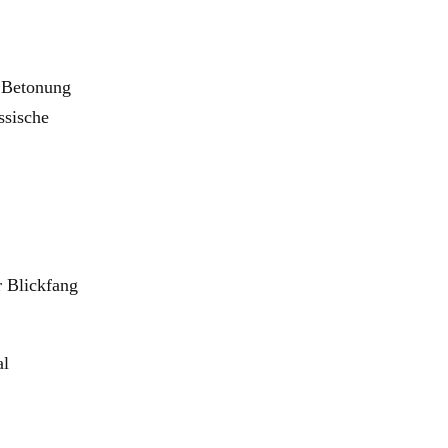
r Betonung
ssische
r Blickfang
al