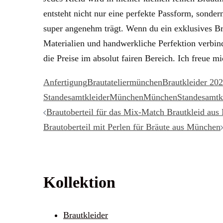
entsteht nicht nur eine perfekte Passform, sonder
super angenehm trägt. Wenn du ein exklusives Br
Materialien und handwerkliche Perfektion verbin
die Preise im absolut fairen Bereich. Ich freue mi
Anfertigung
Brautateliermünchen
Brautkleider 20
Standesamtkleider
München
MünchenStandesamtkl
Beitragsnavigation
Brautoberteil für das Mix-Match Brautkleid au
Brautoberteil mit Perlen für Bräute aus München
Kollektion
Brautkleider