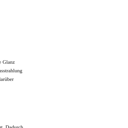
e Glanz
usstrahlung
darüber
gt. Dadurch