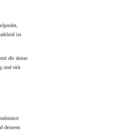
telpunkt,
tkleid ist
it dir deine
ig und mit
ombiniert
nd deinem