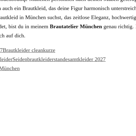
n auch ein Brautkleid, das deine Figur harmonisch unterstreic
autkleid in München suchst, das zeitlose Eleganz, hochwerti
det, bist du in meinem
Brautatelier München
genau richtig.
ch auf dich.
27
Brautkleider clean
kurze
eider
Seidenbrautkleider
standesamtkleider 2027
s München