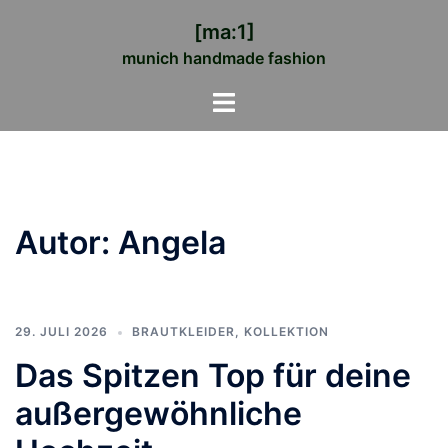
Zum
[ma:1]
Inhalt
munich handmade fashion
springen
Menü
umschalten
Autor:
Angela
29. JULI 2026
BRAUTKLEIDER
,
KOLLEKTION
Das Spitzen Top für deine
außergewöhnliche