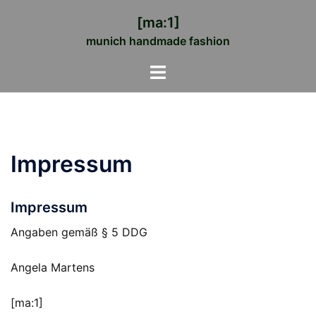
Zum
[ma:1]
Inhalt
munich handmade fashion
springen
Menü
umschalten
Impressum
Impressum
Angaben gemäß § 5 DDG
Angela Martens
[ma:1]