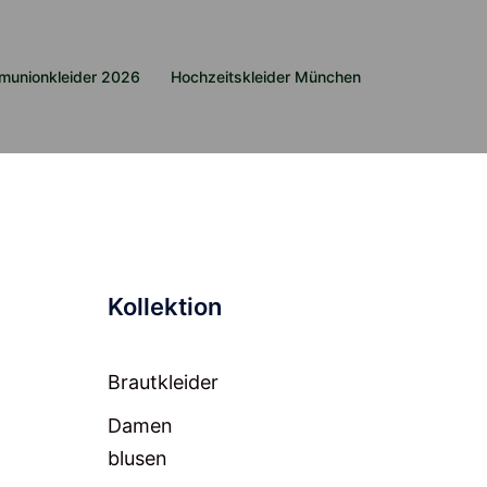
munionkleider 2026
Hochzeitskleider München
Kollektion
Brautkleider
Damen
blusen