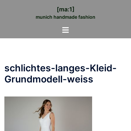
Zum
[ma:1]
Inhalt
munich handmade fashion
springen
Menü
umschalten
schlichtes-langes-Kleid-
Grundmodell-weiss