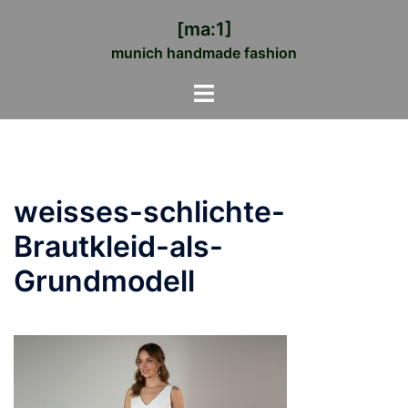
Zum
[ma:1]
Inhalt
munich handmade fashion
springen
Menü
umschalten
weisses-schlichte-
Brautkleid-als-
Grundmodell