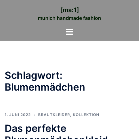
Zum
[ma:1]
Inhalt
munich handmade fashion
springen
Menü
umschalten
Schlagwort:
Blumenmädchen
1. JUNI 2022
BRAUTKLEIDER
,
KOLLEKTION
Das perfekte