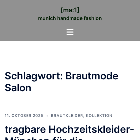
Zum
[ma:1]
Inhalt
munich handmade fashion
springen
Menü
umschalten
Schlagwort:
Brautmode
Salon
11. OKTOBER 2025
BRAUTKLEIDER
,
KOLLEKTION
tragbare Hochzeitskleider-