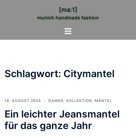
Zum
[ma:1]
Inhalt
munich handmade fashion
springen
Menü
umschalten
Schlagwort:
Citymantel
16. AUGUST 2024
DAMEN
,
KOLLEKTION
,
MÄNTEL
Ein leichter Jeansmantel
für das ganze Jahr