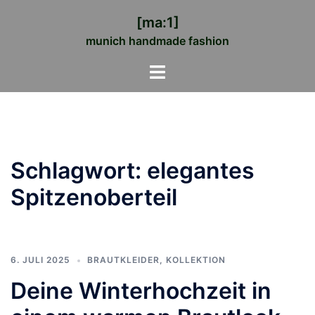
Zum
[ma:1]
Inhalt
munich handmade fashion
springen
Menü
umschalten
Schlagwort:
elegantes
Spitzenoberteil
6. JULI 2025
BRAUTKLEIDER
,
KOLLEKTION
Deine Winterhochzeit in