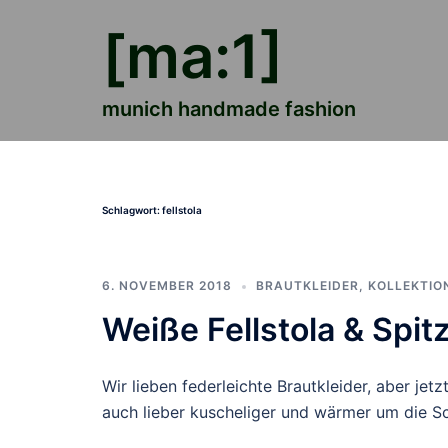
Zum
[ma:1]
Inhalt
springen
munich handmade fashion
Schlagwort:
fellstola
6. NOVEMBER 2018
BRAUTKLEIDER
,
KOLLEKTIO
Weiße Fellstola & Spit
Wir lieben federleichte Brautkleider, aber jet
auch lieber kuscheliger und wärmer um die Sc