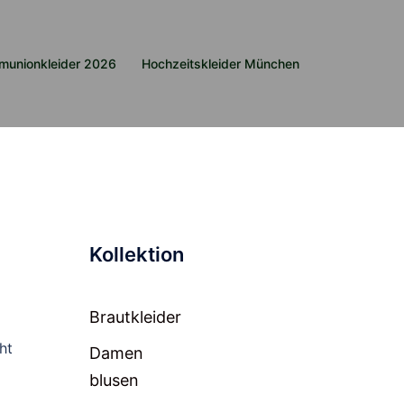
munionkleider 2026
Hochzeitskleider München
Kollektion
Brautkleider
ht
Damen
blusen