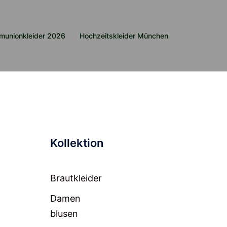
munionkleider 2026
Hochzeitskleider München
Kollektion
Brautkleider
Damen
blusen