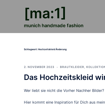
Zum
[ma:1]
Inhalt
springen
munich handmade fashion
Schlagwort:
Hochzeitskleid Änderung
2. NOVEMBER 2023
BRAUTKLEIDER
,
KOLLEKTIO
Das Hochzeitskleid wi
Wer liebt sie nicht die Vorher Nachher Bilder?
Hier kommt eine Inspiration für Dich aus mein