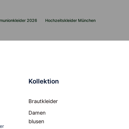
munionkleider 2026
Hochzeitskleider München
Kollektion
Brautkleider
Damen
blusen
er