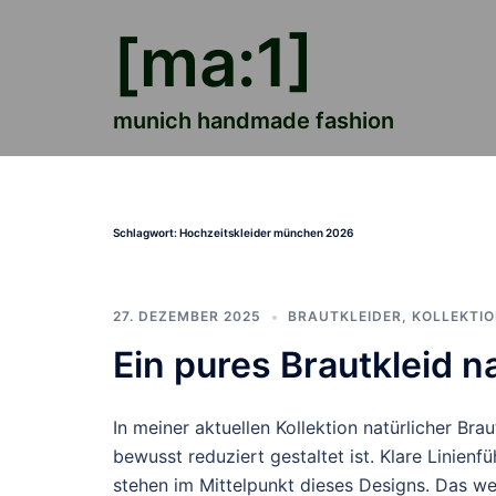
Zum
[ma:1]
Inhalt
springen
munich handmade fashion
Schlagwort:
Hochzeitskleider münchen 2026
27. DEZEMBER 2025
BRAUTKLEIDER
,
KOLLEKTI
Ein pures Brautkleid n
In meiner aktuellen Kollektion natürlicher Bra
bewusst reduziert gestaltet ist. Klare Linienf
stehen im Mittelpunkt dieses Designs. Das wei