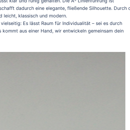
sst klar und ruhig gehalten. Die A- Linienführung ist
schafft dadurch eine elegante, fließende Silhouette. Durch 
d leicht, klassisch und modern.
lseitig: Es lässt Raum für Individualität – sei es durch
aus kommt aus einer Hand, wir entwickeln gemeinsam dein