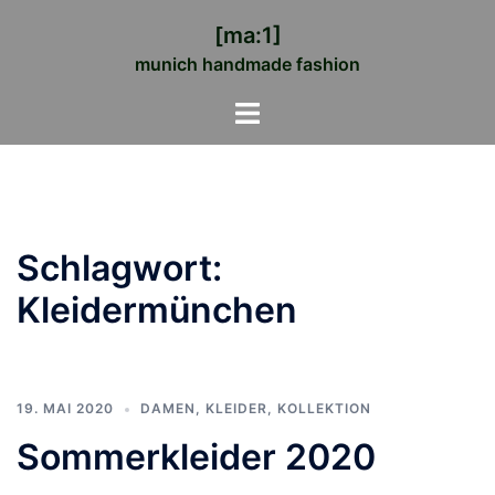
Zum
[ma:1]
Inhalt
munich handmade fashion
springen
Menü
umschalten
Schlagwort:
Kleidermünchen
19. MAI 2020
DAMEN
,
KLEIDER
,
KOLLEKTION
Sommerkleider 2020