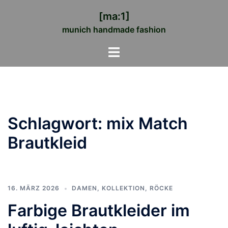
Zum
[ma:1]
Inhalt
munich handmade fashion
springen
Menü
umschalten
Schlagwort:
mix Match
Brautkleid
16. MÄRZ 2026
DAMEN
,
KOLLEKTION
,
RÖCKE
Farbige Brautkleider im