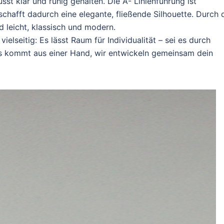
sst klar und ruhig gehalten. Die A- Linienführung ist
schafft dadurch eine elegante, fließende Silhouette. Durch 
d leicht, klassisch und modern.
lseitig: Es lässt Raum für Individualität – sei es durch
aus kommt aus einer Hand, wir entwickeln gemeinsam dein