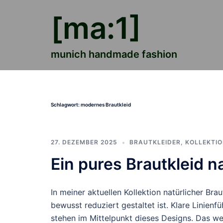
Zum
[ma:1]
Inhalt
springen
munich handmade fashion
Schlagwort:
modernes Brautkleid
27. DEZEMBER 2025
BRAUTKLEIDER
,
KOLLEKTI
Ein pures Brautkleid n
In meiner aktuellen Kollektion natürlicher Bra
bewusst reduziert gestaltet ist. Klare Linienf
stehen im Mittelpunkt dieses Designs. Das wei