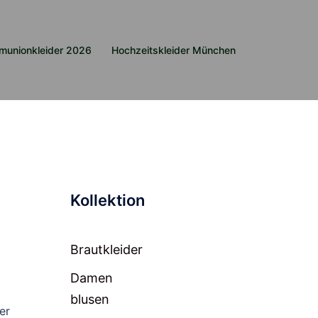
munionkleider 2026
Hochzeitskleider München
Kollektion
Brautkleider
Damen
blusen
er