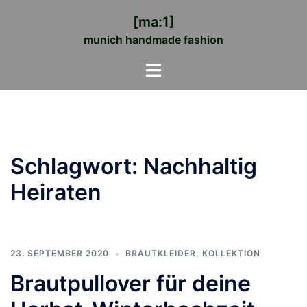
Zum
[ma:1]
Inhalt
munich handmade fashion
springen
Menü
umschalten
Schlagwort:
Nachhaltig
Heiraten
23. SEPTEMBER 2020
BRAUTKLEIDER
,
KOLLEKTION
Brautpullover für deine