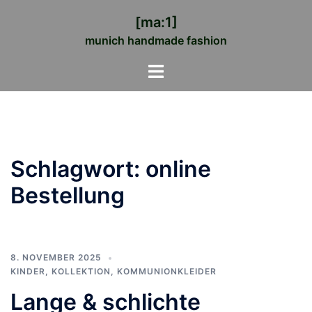
Zum
[ma:1]
Inhalt
munich handmade fashion
springen
Menü
umschalten
Schlagwort:
online
Bestellung
8. NOVEMBER 2025
KINDER
,
KOLLEKTION
,
KOMMUNIONKLEIDER
Lange & schlichte