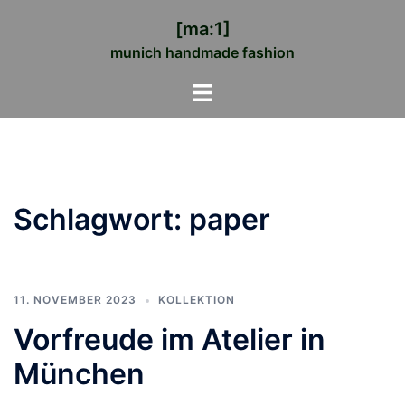
Zum
[ma:1]
Inhalt
munich handmade fashion
springen
Menü
umschalten
Schlagwort:
paper
11. NOVEMBER 2023
KOLLEKTION
Vorfreude im Atelier in
München