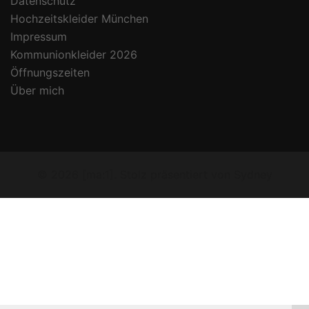
Datenschutz
Hochzeitskleider München
Impressum
Kommunionkleider 2026
Öffnungszeiten
Über mich
© 2026 [ma:1]. Stolz präsentiert von
Sydney