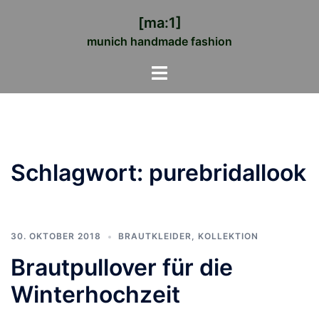
Zum
[ma:1]
Inhalt
munich handmade fashion
springen
Menü
umschalten
Schlagwort:
purebridallook
30. OKTOBER 2018
BRAUTKLEIDER
,
KOLLEKTION
Brautpullover für die
Winterhochzeit