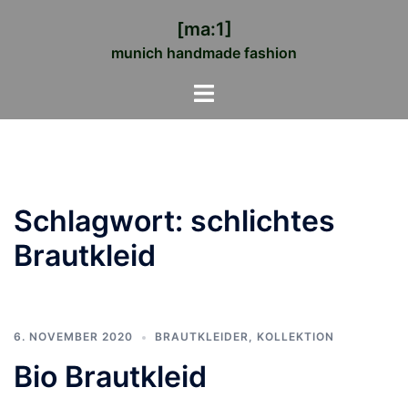
Zum
[ma:1]
Inhalt
munich handmade fashion
springen
Menü
umschalten
Schlagwort:
schlichtes
Brautkleid
6. NOVEMBER 2020
BRAUTKLEIDER
,
KOLLEKTION
Bio Brautkleid