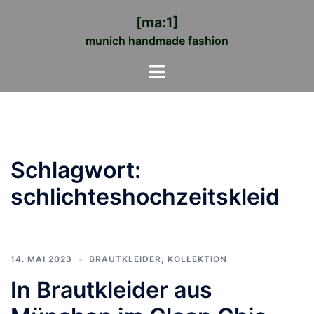
Zum
[ma:1]
Inhalt
munich handmade fashion
springen
Menü
umschalten
Schlagwort:
schlichteshochzeitskleid
14. MAI 2023
BRAUTKLEIDER
,
KOLLEKTION
In Brautkleider aus