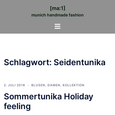
Zum
[ma:1]
Inhalt
munich handmade fashion
springen
Menü
umschalten
Schlagwort:
Seidentunika
2. JULI 2018
BLUSEN
,
DAMEN
,
KOLLEKTION
Sommertunika Holiday
feeling