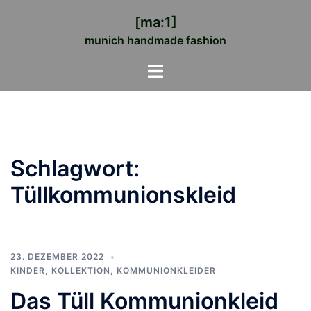
Zum
[ma:1]
Inhalt
munich handmade fashion
springen
Menü
umschalten
Schlagwort:
Tüllkommunionskleid
23. DEZEMBER 2022
KINDER
,
KOLLEKTION
,
KOMMUNIONKLEIDER
Das Tüll Kommunionkleid