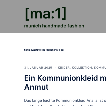
Zum
[ma:1]
Inhalt
springen
munich handmade fashion
Schlagwort:
weiße Mädchenkleider
31. JANUAR 2025
KINDER
,
KOLLEKTION
,
KOMMU
Ein Kommunionkleid m
Anmut
Das lange leichte Kommunionkleid Analia ist 