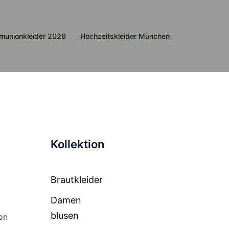
munionkleider 2026
Hochzeitskleider München
Kollektion
Brautkleider
Damen
blusen
on