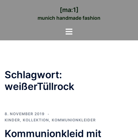
Zum
[ma:1]
Inhalt
munich handmade fashion
springen
Menü
umschalten
Schlagwort:
weißerTüllrock
8. NOVEMBER 2019
KINDER
,
KOLLEKTION
,
KOMMUNIONKLEIDER
Kommunionkleid mit