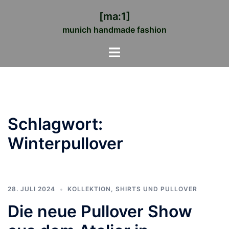
Zum
[ma:1]
Inhalt
munich handmade fashion
springen
Menü
umschalten
Schlagwort:
Winterpullover
28. JULI 2024
KOLLEKTION
,
SHIRTS UND PULLOVER
Die neue Pullover Show