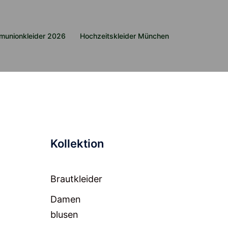
munionkleider 2026
Hochzeitskleider München
Kollektion
Brautkleider
Damen
blusen