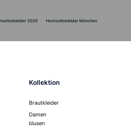
munionkleider 2026
Hochzeitskleider München
Kollektion
Brautkleider
Damen
blusen