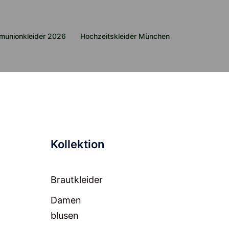
munionkleider 2026
Hochzeitskleider München
Kollektion
Brautkleider
Damen
blusen