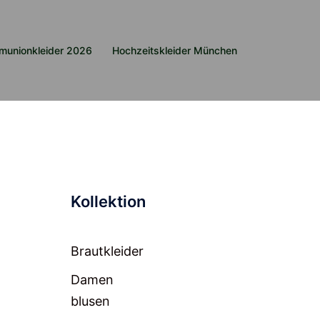
munionkleider 2026
Hochzeitskleider München
Kollektion
Brautkleider
Damen
blusen