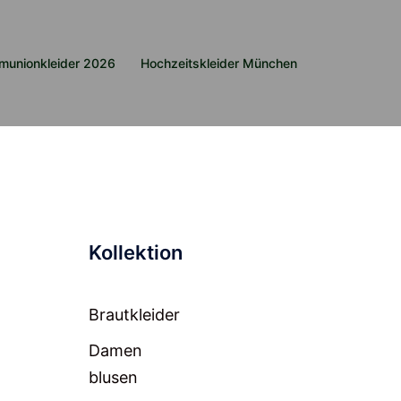
munionkleider 2026
Hochzeitskleider München
Kollektion
Brautkleider
Damen
blusen