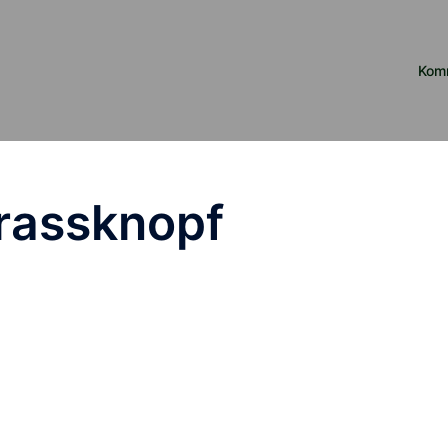
Kom
rassknopf