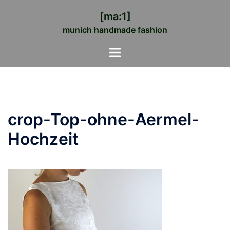
Zum
[ma:1]
Inhalt
munich handmade fashion
springen
Menü
umschalten
crop-Top-ohne-Aermel-
Hochzeit