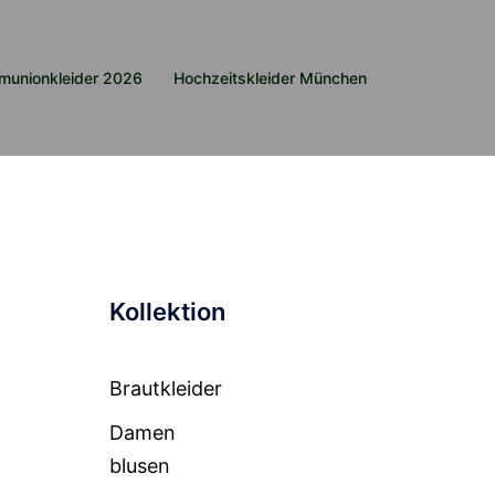
munionkleider 2026
Hochzeitskleider München
Kollektion
Brautkleider
Damen
blusen