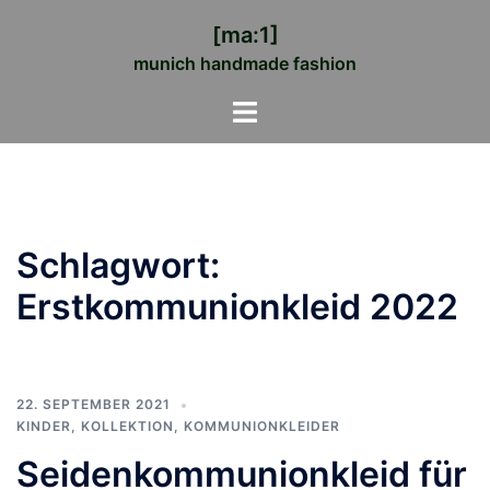
Zum
[ma:1]
Inhalt
munich handmade fashion
springen
Menü
umschalten
Schlagwort:
Erstkommunionkleid 2022
22. SEPTEMBER 2021
KINDER
,
KOLLEKTION
,
KOMMUNIONKLEIDER
Seidenkommunionkleid für