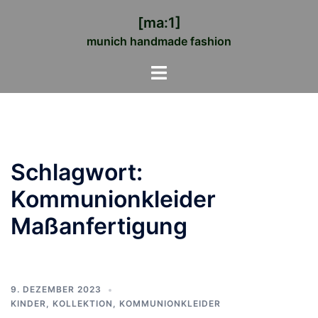
Zum
[ma:1]
Inhalt
munich handmade fashion
springen
Menü
umschalten
Schlagwort:
Kommunionkleider
Maßanfertigung
9. DEZEMBER 2023
KINDER
,
KOLLEKTION
,
KOMMUNIONKLEIDER