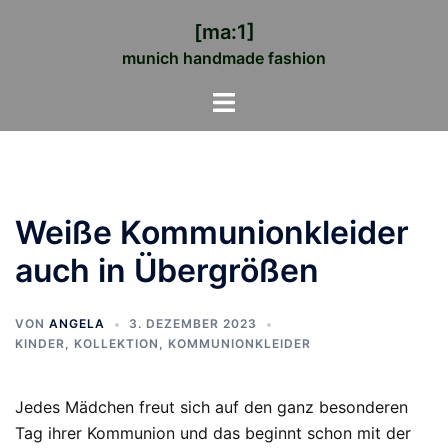
Zum
[ma:1]
Inhalt
munich handmade fashion
springen
Menü
umschalten
Weiße Kommunionkleider
auch in Übergrößen
VON
ANGELA
3. DEZEMBER 2023
KINDER
,
KOLLEKTION
,
KOMMUNIONKLEIDER
Jedes Mädchen freut sich auf den ganz besonderen
Tag ihrer Kommunion und das beginnt schon mit der