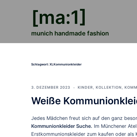
Zum
[ma:1]
Inhalt
springen
munich handmade fashion
Schlagwort:
XLKommunionkleider
3. DEZEMBER 2023
KINDER
,
KOLLEKTION
,
KOMM
Weiße Kommunionkleid
Jedes Mädchen freut sich auf den ganz beso
Kommunionkleider Suche.
Im Münchener Ateli
Erstkommunionskleider zum kaufen oder als K