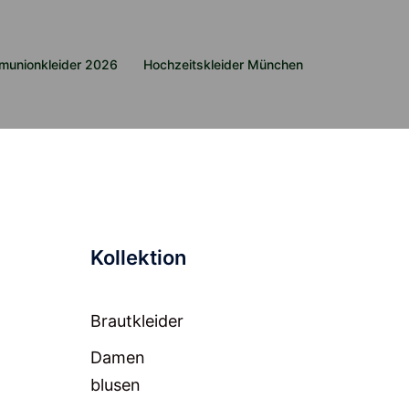
munionkleider 2026
Hochzeitskleider München
Kollektion
Brautkleider
Damen
blusen