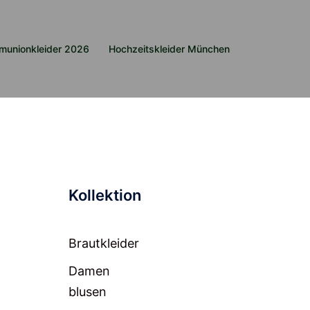
munionkleider 2026
Hochzeitskleider München
Kollektion
Brautkleider
Damen
blusen