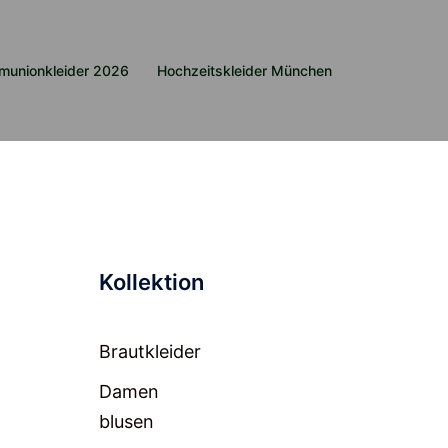
munionkleider 2026
Hochzeitskleider München
Kollektion
Brautkleider
Damen
blusen