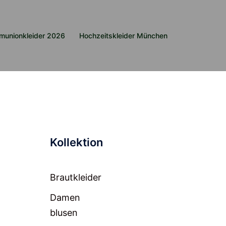
munionkleider 2026
Hochzeitskleider München
Kollektion
Brautkleider
Damen
blusen