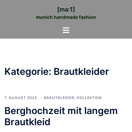
Zum
[ma:1]
Inhalt
munich handmade fashion
springen
Menü
umschalten
Kategorie:
Brautkleider
7. AUGUST 2022
BRAUTKLEIDER
,
KOLLEKTION
Berghochzeit mit langem
Brautkleid