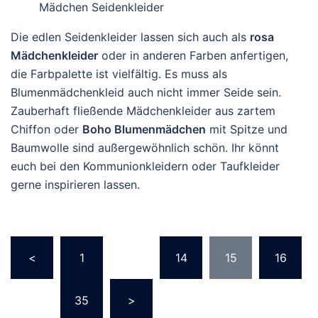
Mädchen Seidenkleider
Die edlen Seidenkleider lassen sich auch als
rosa
Mädchenkleider
oder in anderen Farben anfertigen,
die Farbpalette ist vielfältig. Es muss als
Blumenmädchenkleid auch nicht immer Seide sein.
Zauberhaft fließende Mädchenkleider aus zartem
Chiffon oder
Boho Blumenmädchen
mit Spitze und
Baumwolle sind außergewöhnlich schön. Ihr könnt
euch bei den Kommunionkleidern oder Taufkleider
gerne inspirieren lassen.
Seitennummerierung
<
1
…
14
15
16
der
Beiträge
…
35
>