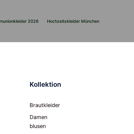
munionkleider 2026
Hochzeitskleider München
Kollektion
Brautkleider
Damen
blusen