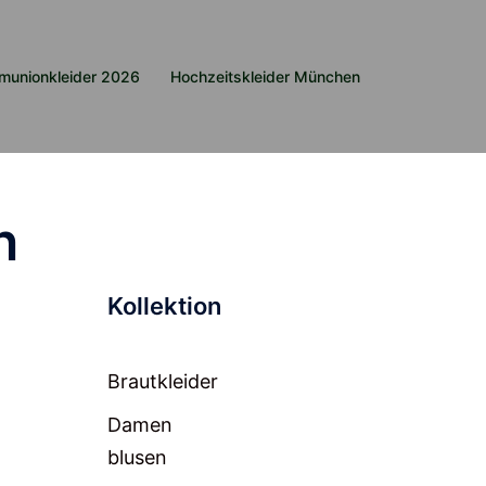
munionkleider 2026
Hochzeitskleider München
n
Kollektion
Brautkleider
Damen
blusen