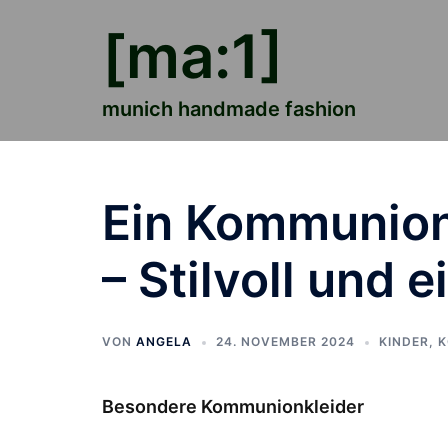
Zum
[ma:1]
Inhalt
springen
munich handmade fashion
Ein Kommunion
– Stilvoll und 
VON
ANGELA
24. NOVEMBER 2024
KINDER
,
K
Besondere Kommunionkleider