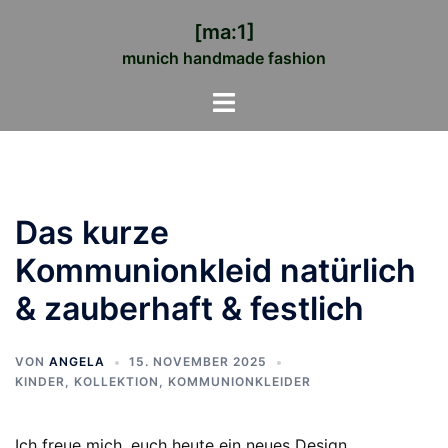
Zum
[ma:1]
Inhalt
munich handmade fashion
springen
Menü
umschalten
Das kurze
Kommunionkleid natürlich
& zauberhaft & festlich
VON
ANGELA
15. NOVEMBER 2025
KINDER
,
KOLLEKTION
,
KOMMUNIONKLEIDER
Ich freue mich, euch heute ein neues Design