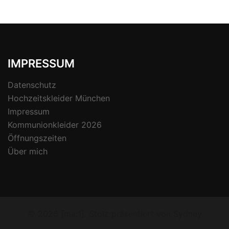
IMPRESSUM
Datenschutz
Hochzeitskleider München
Impressum
Kommunionkleider 2026
Öffnungszeiten
Über mich
© 2026 [ma:1]. Stolz präsentiert von
Sydney