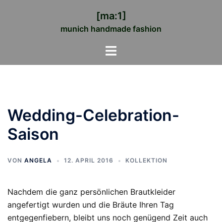
Zum
[ma:1]
Inhalt
munich handmade fashion
springen
Menü
umschalten
Wedding-Celebration-
Saison
VON
ANGELA
12. APRIL 2016
KOLLEKTION
Nachdem die ganz persönlichen Brautkleider
angefertigt wurden und die Bräute Ihren Tag
entgegenfiebern, bleibt uns noch genügend Zeit auch