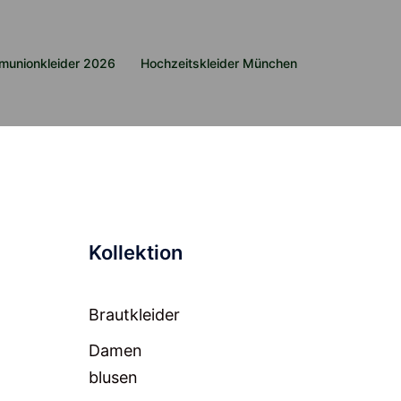
munionkleider 2026
Hochzeitskleider München
Kollektion
Brautkleider
Damen
blusen