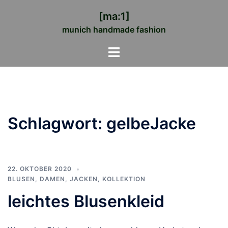
Zum
[ma:1]
Inhalt
munich handmade fashion
springen
Menü
umschalten
Schlagwort:
gelbeJacke
22. OKTOBER 2020
BLUSEN
,
DAMEN
,
JACKEN
,
KOLLEKTION
leichtes Blusenkleid